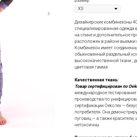
размер
Дизайнерские комбинезоны 4С
специализированная одежда 
на спине и дополнительное п
расположен в районе выемки 
Комбинезон имеет соединенный
обыкновенный раздельный ко
высококачественной ткани , 
цветовая гамма.
Качественная ткань:
Товар сертифицирован по Oeko
международное тестирование т
производства по унифицирова
сертификации Oeko tex — безу
потребителя. Она демонстриру
пуговиц — а также красители,
нетоксичны.