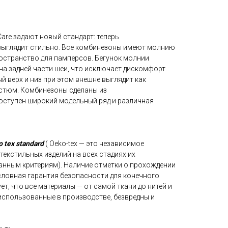
are задают новый стандарт: теперь
выглядит стильно. Все комбинезоны имеют молнию
ространство для памперсов. Бегунок молнии
на задней части шеи, что исключает дискомфорт.
 верх и низ при этом внешне выглядит как
стюм. Комбинезоны сделаны из
доступен широкий модельный ряд и различная
 tex standard
( Oeko-tex — это независимое
екстильных изделий на всех стадиях их
нным критериям). Наличие отметки о прохождении
словная гарантия безопасности для конечного
ет, что все материалы — от самой ткани до нитей и
 использованные в производстве, безвредны и