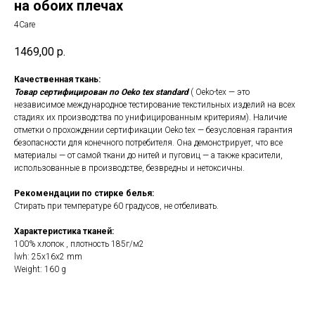
на обоих плечах
4Care
1469,00
р.
Качественная ткань:
Товар сертифицирован по Oeko tex standard
( Oeko-tex — это
независимое международное тестирование текстильных изделий на всех
стадиях их производства по унифицированным критериям). Наличие
отметки о прохождении сертификации Oeko tex — безусловная гарантия
безопасности для конечного потребителя. Она демонстрирует, что все
материалы — от самой ткани до нитей и пуговиц — а также красители,
использованные в производстве, безвредны и нетоксичны.
Рекомендации по стирке белья:
Стирать при температуре 60 градусов, не отбеливать.
Характеристика тканей:
100% хлопок , плотность 185г/м2
lwh: 25x16x2 mm
Weight: 160 g